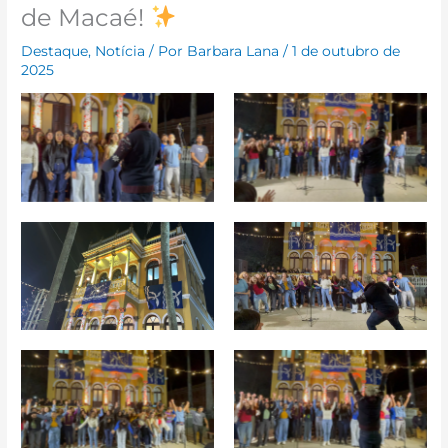
de Macaé!
Destaque
,
Notícia
/ Por
Barbara Lana
/
1 de outubro de
2025