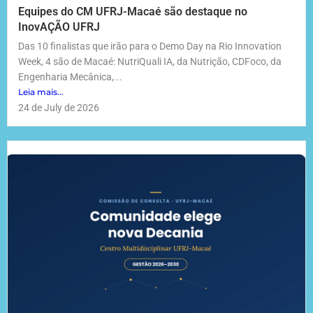
Equipes do CM UFRJ-Macaé são destaque no
InovAÇÃO UFRJ
Das 10 finalistas que irão para o Demo Day na Rio Innovation
Week, 4 são de Macaé: NutriQuali IA, da Nutrição, CDFoco, da
Engenharia Mecânica,...
Leia mais...
24 de July de 2026