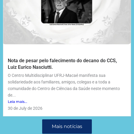
Nota de pesar pelo falecimento do decano do CCS,
Luiz Eurico Nasciutti.
O Centro Multidisciplinar UFRJ-Macaé manifesta sua
solidariedade aos familiares, amigos, colegas e a toda a
comunidade do Centro de Ciências da Saúde neste momento
de...
Leia mais...
30 de July de 2026
Mais notícias