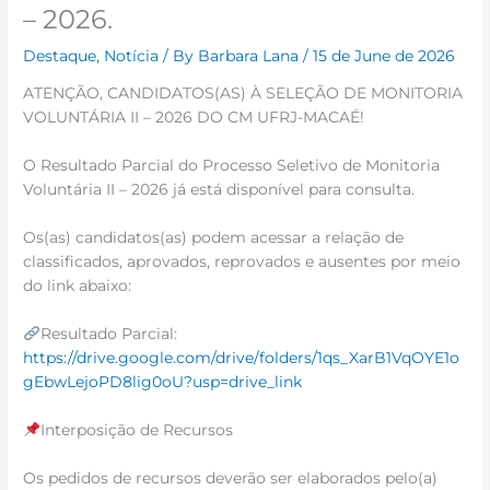
– 2026.
Destaque
,
Notícia
/ By
Barbara Lana
/
15 de June de 2026
ATENÇÃO, CANDIDATOS(AS) À SELEÇÃO DE MONITORIA
VOLUNTÁRIA II – 2026 DO CM UFRJ-MACAÉ!
O Resultado Parcial do Processo Seletivo de Monitoria
Voluntária II – 2026 já está disponível para consulta.
Os(as) candidatos(as) podem acessar a relação de
classificados, aprovados, reprovados e ausentes por meio
do link abaixo:
Resultado Parcial:
https://drive.google.com/drive/folders/1qs_XarB1VqOYE1o
gEbwLejoPD8lig0oU?usp=drive_link
Interposição de Recursos
Os pedidos de recursos deverão ser elaborados pelo(a)