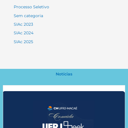
Processo Seletivo
Sem categoria
SIAc 2023
SIAc 2024
SIAc 2025
Notícias