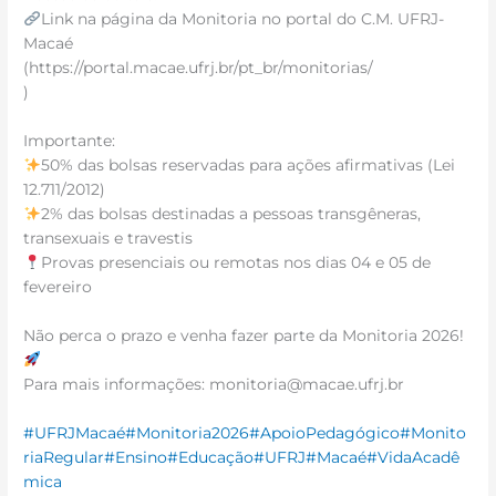
Link na página da Monitoria no portal do C.M. UFRJ-
Macaé
(https://portal.macae.ufrj.br/pt_br/monitorias/
)
Importante:
50% das bolsas reservadas para ações afirmativas (Lei
12.711/2012)
2% das bolsas destinadas a pessoas transgêneras,
transexuais e travestis
Provas presenciais ou remotas nos dias 04 e 05 de
fevereiro
Não perca o prazo e venha fazer parte da Monitoria 2026!
Para mais informações: monitoria@macae.ufrj.br
#UFRJMacaé
#Monitoria2026
#ApoioPedagógico
#Monito
riaRegular
#Ensino
#Educação
#UFRJ
#Macaé
#VidaAcadê
mica