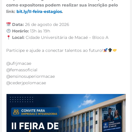
como expositoras podem realizar sua inscrição pelo
link:
bit.ly/II-feira-estagios
.
Data:
26 de agosto de 2026
Horário:
13h às 19h
Local:
Cidade Universitária de Macaé – Bloco A
Participe e ajude a conectar talentos ao futuro!
@ufrjmacae
@femassoficial
@ensinosuperiormacae
@cederjpolomacae